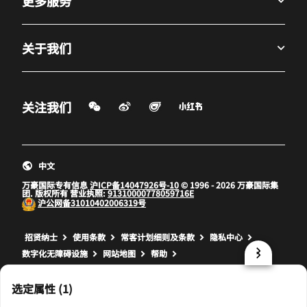
更多服务
关于我们
微信扫一扫
微博
飞猪
小红书
关注我们
打开新窗口
打开新窗口
打开新窗口
中文
万豪国际专有信息
沪ICP备14047926号-10
© 1996 - 2026 万豪国际集
团. 版权所有 营业执照:
91310000778059716E
沪公网备
31010402006319号
打开新窗口
打开新窗口
打开新窗口
招贤纳士
使用条款
常客计划细则及条款
隐私中心
数字化无障碍设施
网站地图
帮助
prod32,AAB0A2C6-B31E-59B0-959A-944D1AE53179,NA
选定属性 (1)