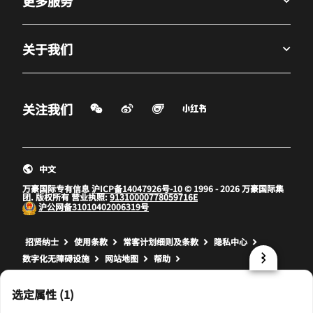
更多服务
关于我们
微信扫一扫
微博
飞猪
小红书
关注我们
打开新窗口
打开新窗口
打开新窗口
中文
万豪国际专有信息
沪ICP备14047926号-10
© 1996 - 2026 万豪国际集
团. 版权所有 营业执照:
91310000778059716E
沪公网备
31010402006319号
打开新窗口
打开新窗口
打开新窗口
招贤纳士
使用条款
常客计划细则及条款
隐私中心
数字化无障碍设施
网站地图
帮助
prod32,F0DDD606-C98F-55B0-ADDE-47406F4D08F9,NA
选定属性 (1)