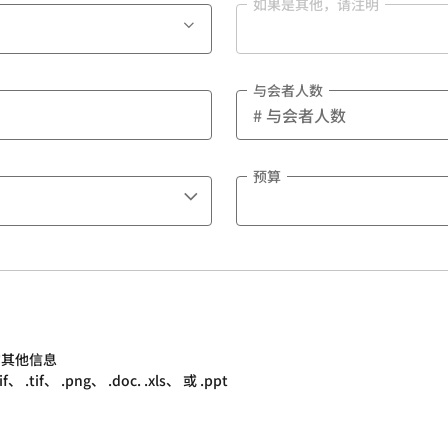
如果是其他，请注明
与会者人数
预算
的其他信息
.tif、 .png、 .doc. .xls、 或 .ppt