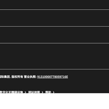
口
 万豪国际集团. 版权所有 营业执照:
91310000778059716E
口
数字化无障碍设施
网站地图
帮助