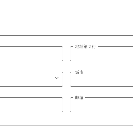
地址第 2 行
城市
邮编