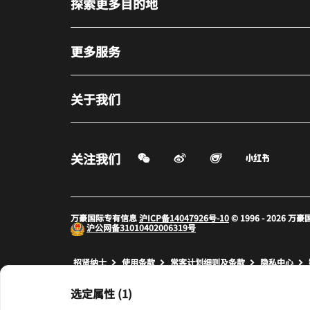
探索更多目的地
更多服务
关于我们
微信扫一扫
微博
飞猪
小红书
关注我们
打开新窗口
打开新窗口
打开新窗
万豪国际专有信息
沪ICP备14047926号-10
© 1996 - 2026
沪公网备
31010402006319号
打开新窗口
打开新窗口
打开新窗
招贤纳士
使用条款
常客计划细则及条款
隐私中心
prod31,60381196-03A3-5CB8-8BFF-D380CEB67EC6,NA
选定属性 (1)