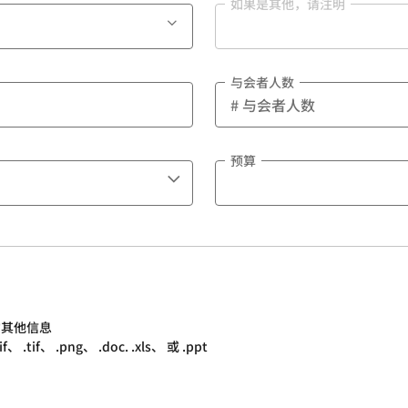
如果是其他，请注明
与会者人数
预算
的其他信息
.tif、 .png、 .doc. .xls、 或 .ppt