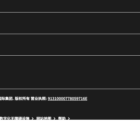
口
 万豪国际集团. 版权所有 营业执照:
91310000778059716E
口
数字化无障碍设施
网站地图
帮助