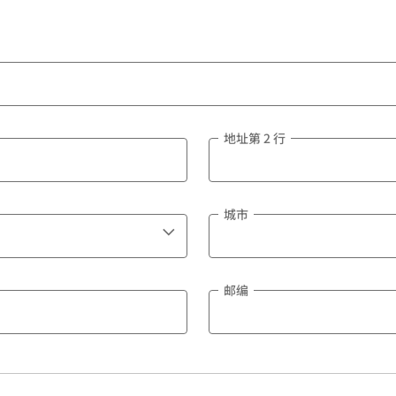
地址第 2 行
城市
邮编