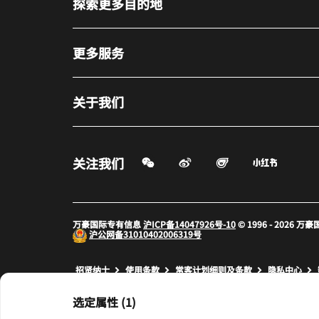
探索更多目的地
更多服务
关于我们
微信扫一扫
微博
飞猪
小红书
关注我们
打开新窗口
打开新窗口
打开新窗
万豪国际专有信息
沪ICP备14047926号-10
© 1996 - 2026
沪公网备
31010402006319号
打开新窗口
打开新窗口
打开新窗
招贤纳士
使用条款
常客计划细则及条款
隐私中心
prod31,8FD8848A-6299-531F-B1A6-42765BA8A26A,NA
选定属性 (1)