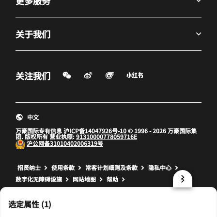
更多服务
关于我们
微信扫一扫
微博
飞猪
小红书
关注我们
打开新窗口
打开新窗口
打开新窗口
中文
万豪国际专有信息
沪ICP备14047926号-10
© 1996 - 2026 万豪国际集
团. 版权所有 营业执照:
91310000778059716E
沪公网备
31010402006319号
打开新窗口
打开新窗口
打开新窗口
招贤纳士
使用条款
常客计划细则及条款
隐私中心
数字化无障碍设施
网站地图
帮助
prod17,F974DAC2-72BD-59DA-B24E-A01B742E331C,NA
选定属性 (1)