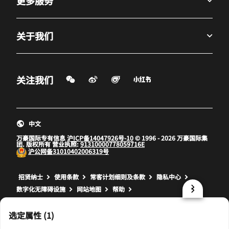
更多服务
关于我们
微信扫一扫
微博
飞猪
小红书
关注我们
打开新窗口
打开新窗口
打开新窗口
中文
万豪国际专有信息
沪ICP备14047926号-10
© 1996 - 2026 万豪国际集
团. 版权所有 营业执照:
91310000778059716E
沪公网备
31010402006319号
打开新窗口
打开新窗口
打开新窗口
招贤纳士
使用条款
常客计划细则及条款
隐私中心
数字化无障碍设施
网站地图
帮助
prod32,CC1B8BAE-BEE7-588D-B5FD-79BDA5F01621,NA
选定属性 (1)