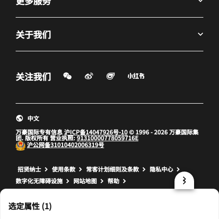
更多服务
关于我们
微信扫一扫
微博
飞猪
小红书
关注我们
打开新窗口
打开新窗口
打开新窗口
中文
万豪国际专有信息
沪ICP备14047926号-10
© 1996 - 2026 万豪国际集
团. 版权所有 营业执照:
91310000778059716E
沪公网备
31010402006319号
打开新窗口
打开新窗口
打开新窗口
招贤纳士
使用条款
常客计划细则及条款
隐私中心
数字化无障碍设施
网站地图
帮助
prod32,0AFA8AB5-9A9A-5B22-A8AF-554A963EB2C3,NA
选定属性 (1)