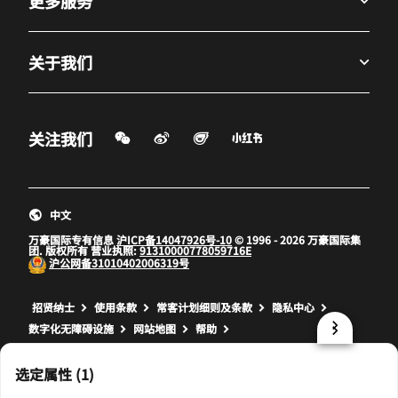
更多服务
关于我们
微信扫一扫
微博
飞猪
小红书
关注我们
打开新窗口
打开新窗口
打开新窗口
中文
万豪国际专有信息
沪ICP备14047926号-10
© 1996 - 2026 万豪国际集
团. 版权所有 营业执照:
91310000778059716E
沪公网备
31010402006319号
打开新窗口
打开新窗口
打开新窗口
招贤纳士
使用条款
常客计划细则及条款
隐私中心
数字化无障碍设施
网站地图
帮助
prod32,1225D4D2-3F59-59C9-A58D-C7ED6455A41F,NA
选定属性 (1)