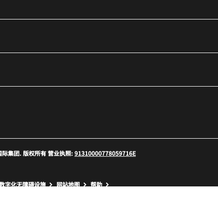
口
 万豪国际集团. 版权所有 营业执照:
91310000778059716E
口
数字化无障碍设施
网站地图
帮助