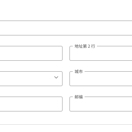
地址第 2 行
城市
邮编