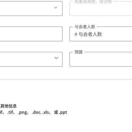
如果是其他，请注明
与会者人数
预算
的其他信息
.tif、 .png、 .doc. .xls、 或 .ppt