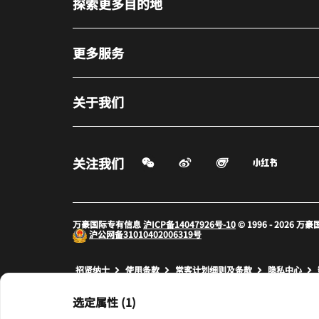
探索更多目的地
更多服务
关于我们
微信扫一扫
微博
飞猪
小红书
关注我们
打开新窗口
打开新窗口
打开新窗
万豪国际专有信息
沪ICP备14047926号-10
© 1996 - 2026
沪公网备
31010402006319号
打开新窗口
打开新窗口
打开新窗
招贤纳士
使用条款
常客计划细则及条款
隐私中心
prod17,0472F30B-84D6-5128-A0CF-84A32E62601D,NA
选定属性 (1)