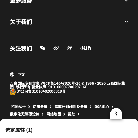
更多服务
关于我们
微信扫一扫
微博
飞猪
小红书
关注我们
打开新窗口
打开新窗口
打开新窗口
中文
万豪国际专有信息
沪ICP备14047926号-10
© 1996 - 2026 万豪国际集
团. 版权所有 营业执照:
91310000778059716E
沪公网备
31010402006319号
打开新窗口
打开新窗口
打开新窗口
招贤纳士
使用条款
常客计划细则及条款
隐私中心
数字化无障碍设施
网站地图
帮助
prod31,DA560039-7448-5BDC-BC54-F3DA5BC0F983,NA
选定属性 (1)