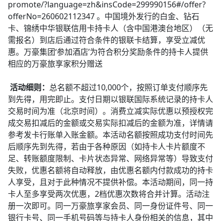
promote/?language=zh&insCode=299990156#/offer?
offerNo=260602112347 。中国境外发行的白金、钻石
卡、锦绣中华银联信用卡持卡人（含中国港澳台地区）（无
需报名）到店后通过符合条件的银联卡结算，享受立减优
惠。万豪集团‘参加酒店’为符合积分奖励条件的持卡人提供
相应的万豪旅享家积分赠送
活动细则：
总名额不超过10,000个，按照订单支付顺序先
到先得，用完即止。支付日期以银联国际系统记录的持卡人
交易时间为准（北京时间）。消费立减实际优惠以预授权完
成交易扣减后的金额或交易实际扣减后的金额为准，详情请
参考发卡行账单入账金额。本活动名额按照成功支付时间先
后顺序先到先得，若由于各种原因（如持卡人卡片额度不
足、转账额度限制、卡片状态异常、网络异常等）导致支付
失败，优惠名额将自动释放，由优惠名额内付款成功的持卡
人享受，且对于此种情况不提供补偿。本活动期间，同一持
卡人至多享受两次优惠，2档优惠次数将合并计算。活动注
册一次即可。同一万豪旅享家会员、同一身份证件号、同一
银行卡号、同一手机号码等与持卡人身份相关的信息，其中