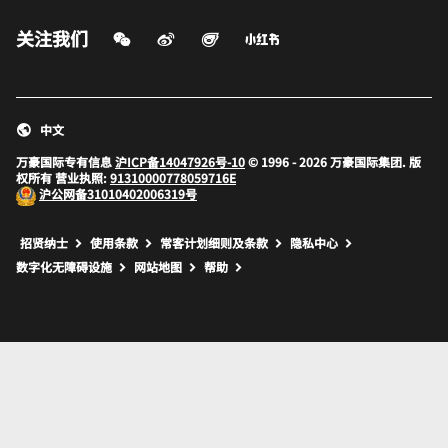
微信扫一扫
微博
飞猪
小红书
关注我们
打开新窗口
打开新窗口
打开新窗口
中文
万豪国际专有信息
沪ICP备14047926号-10
© 1996 - 2026 万豪国际集团. 版
权所有 营业执照:
91310000778059716E
沪公网备
31010402006319号
打开新窗口
打开新窗口
打开新窗口
招贤纳士
使用条款
常客计划细则及条款
隐私中心
数字化无障碍设施
网站地图
帮助