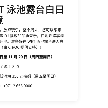
ET 泳池露台白日
境
，放肆玩乐。整个周末，您可以恣意
赏 DJ 播放的品质音乐，在池畔悠享漂
冰沙。准备好在 WET 泳池露台进入白
由 CIROC 提供支持）！
7 日至 11 月 20 日（周四至周日）
点至晚上 8 点
低消为 350 迪拉姆（周五至周日）
971 2 656 0000