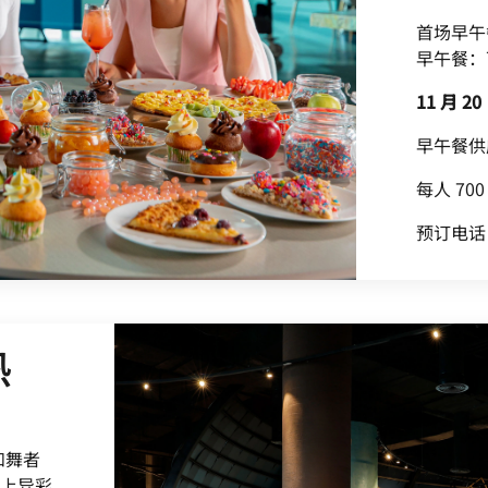
首场早午餐
早午餐：下午
11 月 2
早午餐供应
每人 70
预订电话：+
热
和舞者
奉上异彩