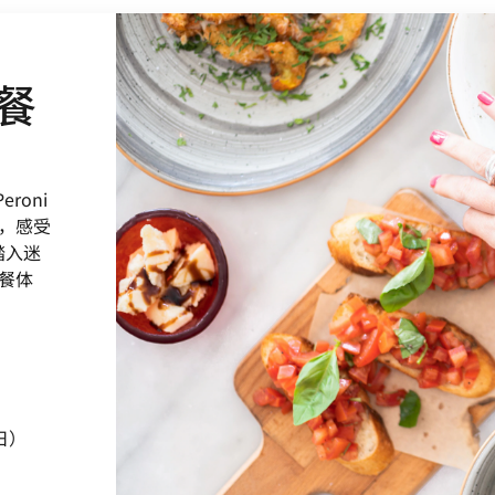
名餐
roni
观，感受
踏入迷
就餐体
）
日）