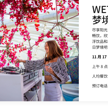
W
梦
尽享阳光
畅饮，欣
浮饮品和
日梦境吧（
11 月 1
上午 8 
人均餐饮
预订电话：+