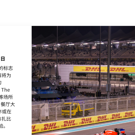
 日
的标志
演将为
的
、The
酒吧等场所
 餐厅大
亦或在
布扎比
验。