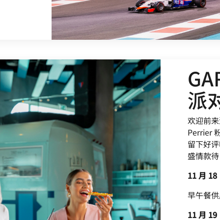
GA
派
欢迎前来酒
Perri
留下好评
盛情款待
11 月 1
早午餐供应
11 月 1