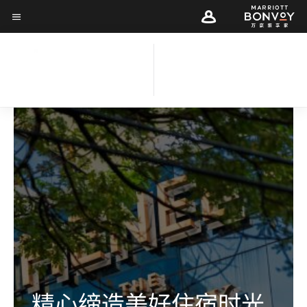
Skip
Skip
to
菜单文本
to
main
main
content
曼谷雅典娜豪华精
content
选酒店
精心缔造美好住宿时光