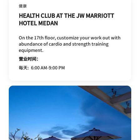
健康
HEALTH CLUB AT THE JW MARRIOTT
HOTEL MEDAN
On the 17th floor, customize your work out with
abundance of cardio and strength training
equipment.
营业时间：
每天:
6:00 AM-9:00 PM