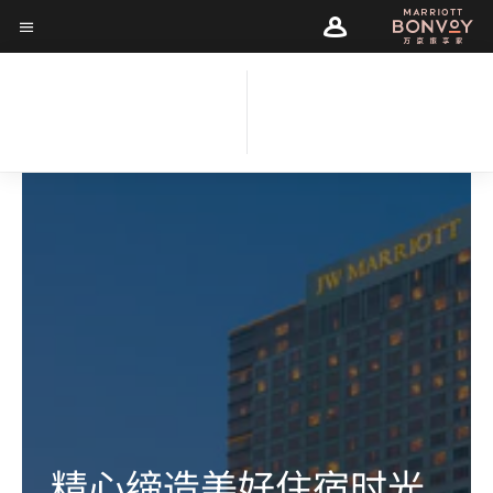
Skip
Skip
to
菜单文本
to
main
main
content
content
棉兰 JW 万豪酒店
精心缔造美好住宿时光