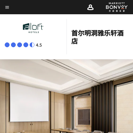
Skip
菜单文本
to
main
content
首尔明洞雅乐轩酒
店
4.5