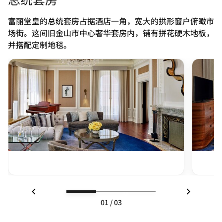
富丽堂皇的总统套房占据酒店一角，宽大的拱形窗户俯瞰市
场街。这间旧金山市中心奢华套房内，铺有拼花硬木地板，
并搭配定制地毯。
上一页
下一页
01
/
03