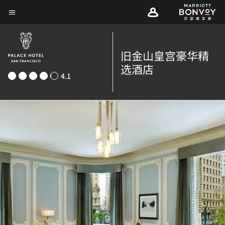
Skip
菜单文本
to
main
content
旧金山皇宫豪华精
选酒店
4.1