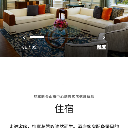
上一页
下一页
0
1
2
3
4
图库
01
/
05
尽享旧金山市中心酒店客房惬意体验
住宿
走进客房，惊喜与赞叹油然而生。酒店客房配备坚固的