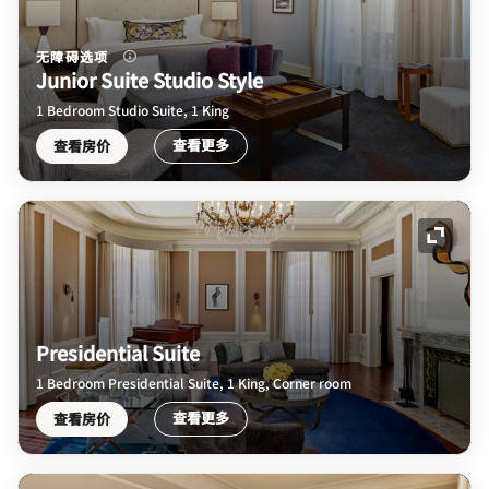
无障碍选项
Junior Suite Studio Style
1 Bedroom Studio Suite, 1 King
查看更多
查看房价
展开图
Presidential Suite
1 Bedroom Presidential Suite, 1 King, Corner room
查看更多
查看房价