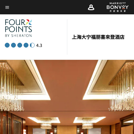
Skip
菜单文本
to
main
content
上海大宁福朋喜来登酒店
4.3