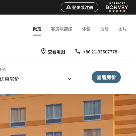
登录或注册
概览
客房及套房
体验
活动
图片
查看地图
+86 21-33507778
房价
查看房价
优惠房价