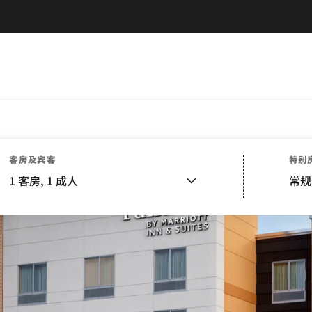
客房及宾客
特别
1
客房,
1
成人
常规