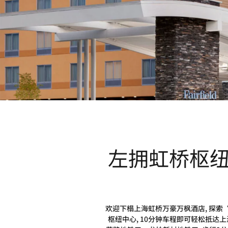
左拥虹桥枢
欢迎下榻上海虹桥万豪万枫酒店, 探索
枢纽中心, 10分钟车程即可轻松抵达