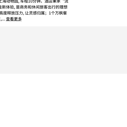
上海动物园, 车程10分钟。酒店秉承“流
入住新体验, 是商务和休闲旅客出行的理想
高度释放压力, 让灵感归属；1个万枫餐
,
...
查看更多