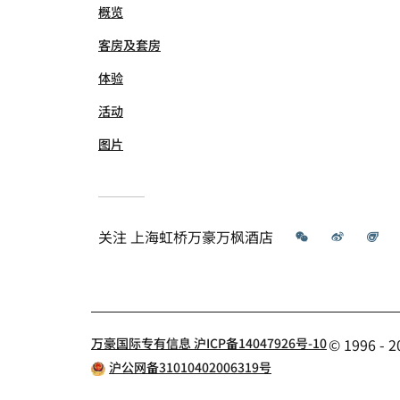
概览
客房及套房
体验
活动
图片
微信
微博
飞
关注
上海虹桥万豪万枫酒店
万豪国际专有信息 沪ICP备14047926号-10
© 1996 
沪公网备31010402006319号