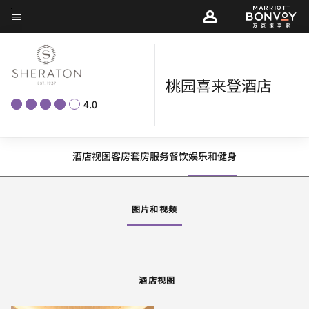
Skip
菜单文本
to
main
content
桃园喜来登酒店
4.0
酒店视图
客房
套房
服务
餐饮
娱乐和健身
图片和视频
酒店视图