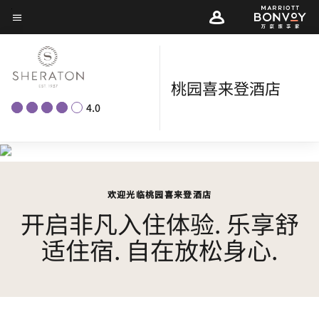
Skip
菜单文本
to
main
content
桃园喜来登酒店
4.0
欢迎光临桃园喜来登酒店
开启非凡入住体验. 乐享舒
适住宿. 自在放松身心.