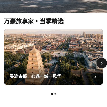
万豪旅享家·当季精选
寻迹古都，心遇一城一风华