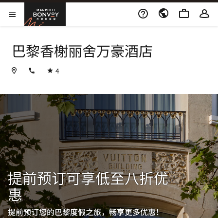
Skip to Content
万豪旅享家
打开菜单
巴黎香榭丽舍万豪酒店
+33153935500
4
提前预订可享低至八折优
惠
提前预订您的巴黎度假之旅，畅享更多优惠！