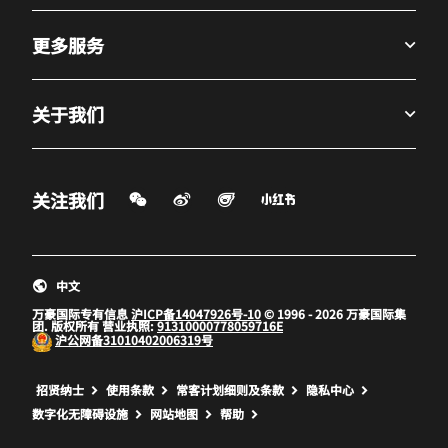
更多服务
关于我们
微信扫一扫
微博
飞猪
小红书
关注我们
打开新窗口
打开新窗口
打开新窗口
中文
万豪国际专有信息
沪ICP备14047926号-10
© 1996 - 2026 万豪国际集
团. 版权所有 营业执照:
91310000778059716E
沪公网备
31010402006319号
打开新窗口
打开新窗口
打开新窗口
招贤纳士
使用条款
常客计划细则及条款
隐私中心
数字化无障碍设施
网站地图
帮助