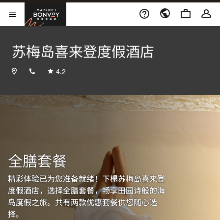
Skip to Content
万豪旅享家
打开菜单
苏梅岛喜来登度假酒店
+6677422020
4.2
全膳套餐
精彩体验已为您准备就绪！下榻苏梅岛喜来登
度假酒店，选择全膳套餐，畅享田园诗般的海
岛度假之旅。共有两款优惠套餐供您随心选
择。