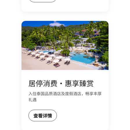
居停消费・惠享臻赏
入住泰国品质酒店及度假酒店，畅享丰厚
礼遇
查看详情