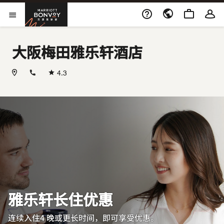
Skip to Content
万豪旅享家
打开菜单
大阪梅田雅乐轩酒店
+81647966662
4.3
雅乐轩长住优惠
连续入住4 晚或更长时间，即可享受优惠。