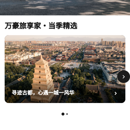
万豪旅享家·当季精选
寻迹古都，心遇一城一风华