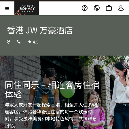
Skip to Content
万豪旅享家
打开菜单
香港 JW 万豪酒店
+85228108366
4.3
同住同乐 – 相连客房住宿
体验
与家人或好友一起探索香港，相聚并入住JW相
连客房。体验奢华舒适住宿的每一个欢乐时
刻，享受滋味美食和本地特色风情，共臻难忘
回忆。