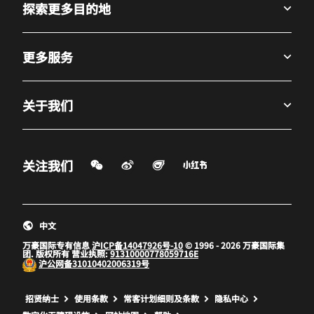
探索更多目的地
更多服务
关于我们
微信扫一扫
微博
飞猪
小红书
关注我们
打开新窗口
打开新窗口
打开新窗口
中文
万豪国际专有信息
沪ICP备14047926号-10
© 1996 - 2026 万豪国际集
团. 版权所有 营业执照:
91310000778059716E
沪公网备
31010402006319号
打开新窗口
打开新窗口
打开新窗口
招贤纳士
使用条款
常客计划细则及条款
隐私中心