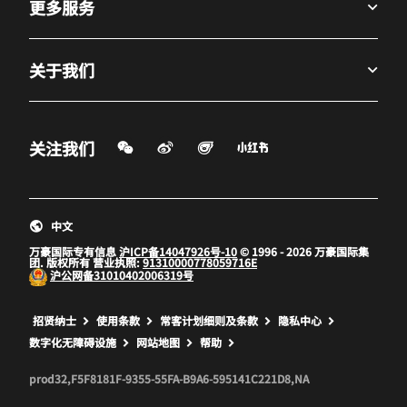
更多服务
关于我们
微信扫一扫
微博
飞猪
小红书
关注我们
打开新窗口
打开新窗口
打开新窗口
中文
万豪国际专有信息
沪ICP备14047926号-10
© 1996 - 2026 万豪国际集
团. 版权所有 营业执照:
91310000778059716E
沪公网备
31010402006319号
打开新窗口
打开新窗口
打开新窗口
招贤纳士
使用条款
常客计划细则及条款
隐私中心
数字化无障碍设施
网站地图
帮助
prod32,F5F8181F-9355-55FA-B9A6-595141C221D8,NA