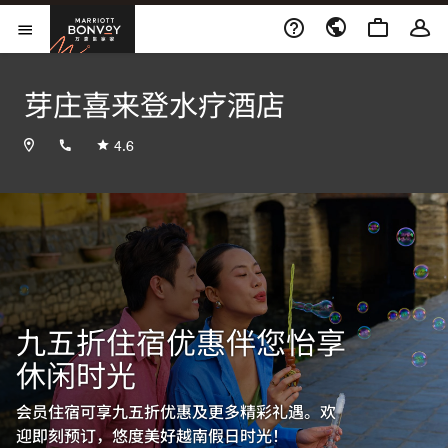
Skip to Content
万豪旅享家
打开菜单
芽庄喜来登水疗酒店
+842583880000
4.6
九五折住宿优惠伴您怡享
休闲时光
会员住宿可享九五折优惠及更多精彩礼遇。欢
迎即刻预订，悠度美好越南假日时光！