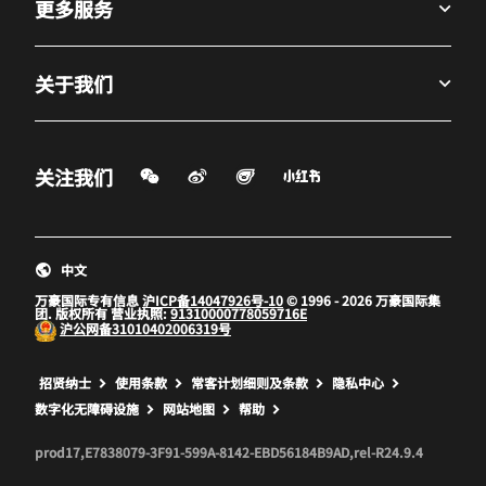
更多服务
关于我们
微信扫一扫
微博
飞猪
小红书
关注我们
打开新窗口
打开新窗口
打开新窗口
中文
万豪国际专有信息
沪ICP备14047926号-10
© 1996 - 2026 万豪国际集
团. 版权所有 营业执照:
91310000778059716E
沪公网备
31010402006319号
打开新窗口
打开新窗口
打开新窗口
招贤纳士
使用条款
常客计划细则及条款
隐私中心
数字化无障碍设施
网站地图
帮助
prod17,E7838079-3F91-599A-8142-EBD56184B9AD,rel-R24.9.4