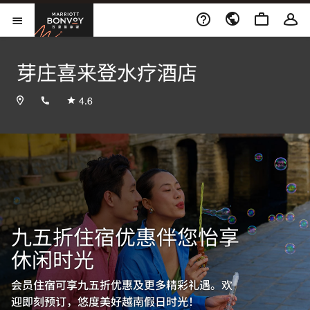
Skip to Content
万豪旅享家
打开菜单
芽庄喜来登水疗酒店
+842583880000
4.6
九五折住宿优惠伴您怡享
休闲时光
会员住宿可享九五折优惠及更多精彩礼遇。欢
迎即刻预订，悠度美好越南假日时光！