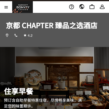
Skip to Content
万豪旅享家
打开菜单
京都 CHAPTER 臻品之选酒店
+81752213220
4.2
住享早餐
预订含自助早餐特惠住宿，尽情畅享美味，满
足您的味蕾期许。