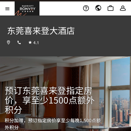
Skip to Content
万豪旅享家
打开菜单
东莞喜来登大酒店
+8676985988888
4.1
预订东莞喜来登指定房
价，享至少1500点额外
积分
积分加赠，预订指定房价享至少每晚1,500点额
外积分