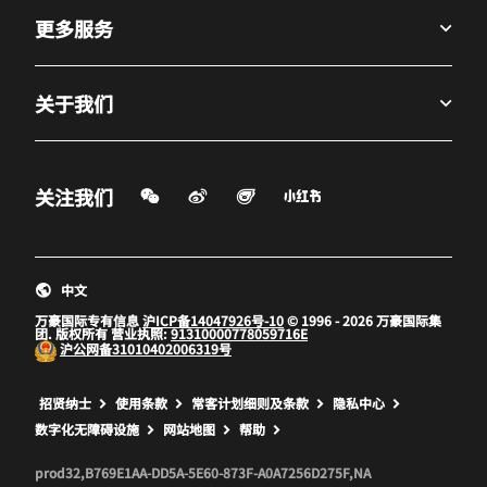
更多服务
关于我们
微信扫一扫
微博
飞猪
小红书
关注我们
打开新窗口
打开新窗口
打开新窗口
中文
万豪国际专有信息
沪ICP备14047926号-10
© 1996 - 2026 万豪国际集
团. 版权所有 营业执照:
91310000778059716E
沪公网备
31010402006319号
打开新窗口
打开新窗口
打开新窗口
招贤纳士
使用条款
常客计划细则及条款
隐私中心
数字化无障碍设施
网站地图
帮助
prod32,B769E1AA-DD5A-5E60-873F-A0A7256D275F,NA