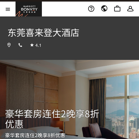
Skip to Content
万豪旅享家
打开菜单
东莞喜来登大酒店
+8676985988888
4.1
豪华套房连住2晚享8折
优惠
豪华套房连住2晚享8折优惠