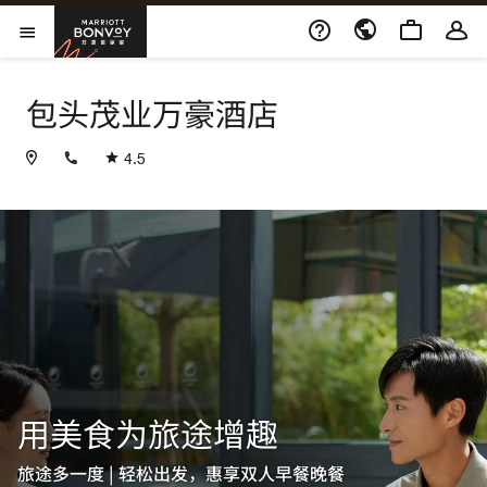
Skip to Content
万豪旅享家
打开菜单
包头茂业万豪酒店
+864726228888
4.5
用美食为旅途增趣
旅途多一度 | 轻松出发，惠享双人早餐晚餐