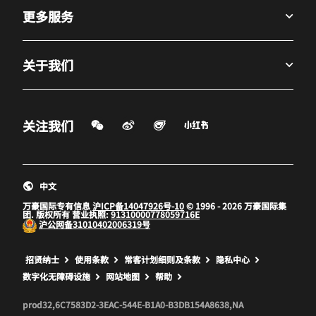
更多服务
关于我们
微信扫一扫
微博
飞猪
小红书
关注我们
打开新窗口
打开新窗口
打开新窗口
中文
万豪国际专有信息
沪ICP备14047926号-10
© 1996 - 2026 万豪国际集
团. 版权所有 营业执照:
91310000778059716E
沪公网备
31010402006319号
打开新窗口
打开新窗口
打开新窗口
招贤纳士
使用条款
常客计划细则及条款
隐私中心
数字化无障碍设施
网站地图
帮助
prod32,6C7583D2-3EAC-544E-B1A0-B3DB154A8638,NA