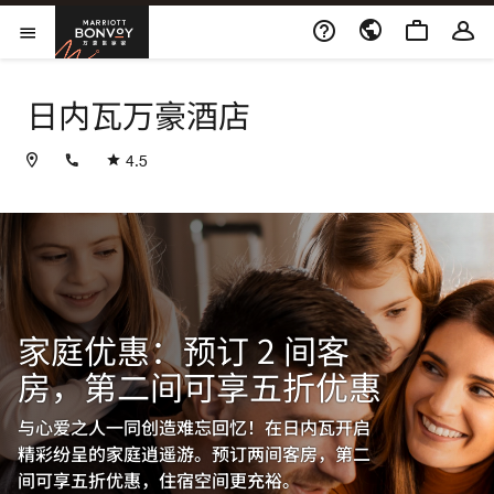
Skip to Content
万豪旅享家
打开菜单
日内瓦万豪酒店
+41228278100
4.5
家庭优惠：预订 2 间客
房，第二间可享五折优惠
与心爱之人一同创造难忘回忆！在日内瓦开启
精彩纷呈的家庭逍遥游。预订两间客房，第二
间可享五折优惠，住宿空间更充裕。