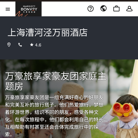
Skip to Content
万豪旅享家
打开菜单
上海漕河泾万丽酒店
+862133258888
4.6
万豪旅享家豪友团家庭主
题房
万豪旅享家豪友团是一组充满好奇心的好朋友
和完美互补的旅行搭子。他们热爱旅行，梦想
着环游世界，结识不同的朋友，感受各种文
化。在每次旅程中，他们都会利用自己的特长
互相帮助有时甚至还会合体完成旅行中的探
索。