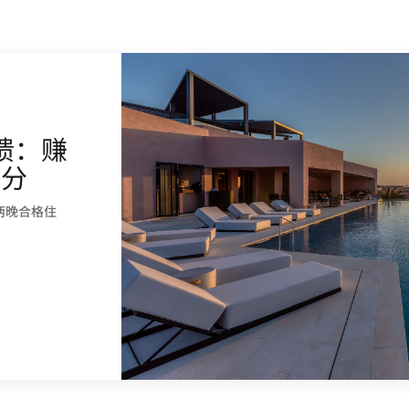
馈：赚
积分
两晚合格住