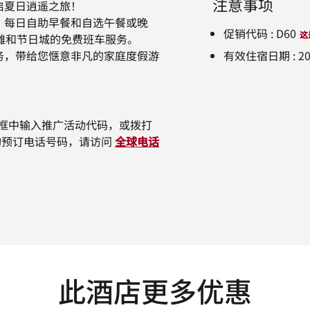
注意事项
启夏日逍遥之旅！
及以下）每日自助早餐和自选午餐或晚
促销代码
:
D60
这
滩和节日城的免费班车服务。
务，带给您惬意非凡的家庭度假游
有效住宿日期
:
2
框中输入推广活动代码，或拨打
如需查询预订电话号码，请访问
全球电话
此酒店更多优惠