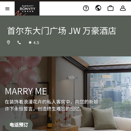
Skip to Content
万豪旅享家
打开菜单
首尔东大门广场 JW 万豪酒店
+82222763000
4.5
MARRY ME
在装饰着浪漫花卉的私人客房中，向您的新娘
许下永恒誓言，创造终生难忘的回忆。
电话预订