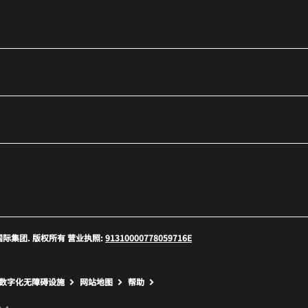
口
 万豪国际集团. 版权所有 营业执照:
91310000778059716E
口
数字化无障碍设施
网站地图
帮助