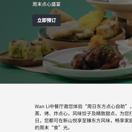
周末点心盛宴
立即预订
Wan Li中餐厅邀您体验“周日东方点心自助
蒸、烤、炸点心，风味饺子及精致甜点，为您
日，您都可在新山悦享至臻东方风味，畅享家
的周末“食”光。