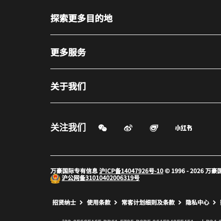
探索更多目的地
更多服务
关于我们
微信扫一扫
微博
飞猪
小红书
关注我们
打开新窗口
打开新窗口
打开新窗
万豪国际专有信息
沪ICP备14047926号-10
© 1996 - 2026
沪公网备
31010402006319号
打开新窗口
打开新窗口
打开新窗
招贤纳士
使用条款
常客计划细则及条款
隐私中心