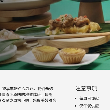
注意事项
”，饕享丰盛点心盛宴。我们甄选
打造原汁原味的地道体验。每周
每周日臻献
庭欢聚或周末小憩，悠度美妙难忘
仅午餐供应