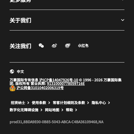
关于我们
微信扫一扫
微博
飞猪
小红书
关注我们
打开新窗口
打开新窗口
打开新窗口
中文
万豪国际专有信息
沪ICP备14047926号-10
© 1996 - 2026 万豪国际集
团. 版权所有 营业执照:
91310000778059716E
沪公网备
31010402006319号
打开新窗口
打开新窗口
打开新窗口
招贤纳士
使用条款
常客计划细则及条款
隐私中心
数字化无障碍设施
网站地图
帮助
prod31,8BDA9E00-0B85-5043-ABCA-C4BA36109468,NA