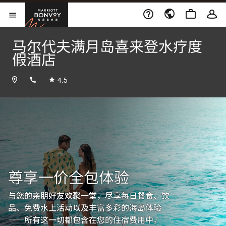
Skip to Content
万豪旅享家
打开菜单
马尔代夫满月岛喜来登水疗度
假酒店
+9606642010
4.5
尊享一价全包体验
与您的亲朋好友欢聚一堂，尽享每日餐食、饮
品、免费水上活动以及丰富多彩的海岛体验
——所有这一切都包含在您的住宿费用中。