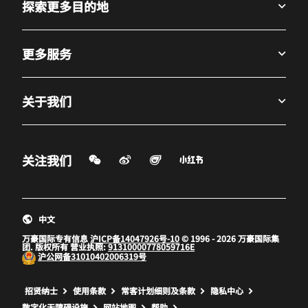
探索更多目的地
更多服务
关于我们
微信扫一扫
微博
飞猪
小红书
关注我们
打开新窗口
打开新窗口
打开新窗口
中文
万豪国际专有信息
沪ICP备14047926号-10
© 1996 - 2026 万豪国际集
团. 版权所有 营业执照:
91310000778059716E
沪公网备
31010402006319号
打开新窗口
打开新窗口
打开新窗口
招贤纳士
使用条款
常客计划细则及条款
隐私中心
数字化无障碍设施
网站地图
帮助