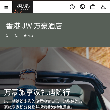
Skip to Content
万豪旅享家
打开菜单
香港 JW 万豪酒店
+85228108366
4.3
万豪旅享家礼遇随行
以一趟缤纷多彩的旅程犒赏自己，赚取额外万
豪旅享家积分奖励并探索香港特色景点。