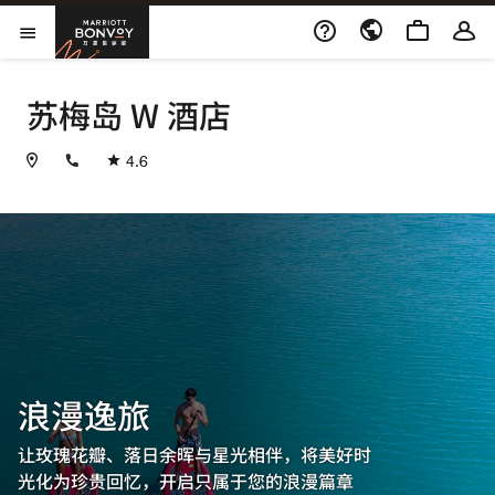
Skip to Content
万豪旅享家
打开菜单
苏梅岛 W 酒店
+6677915999
4.6
浪漫逸旅
让玫瑰花瓣、落日余晖与星光相伴，将美好时
光化为珍贵回忆，开启只属于您的浪漫篇章