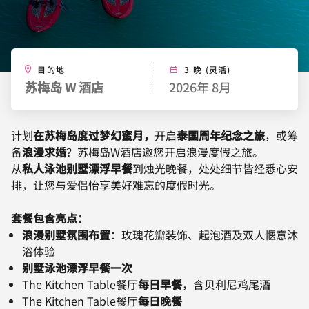
目的地
3 晚 (灵活)
苏梅岛 W 酒店
2026年 8月
计划
在苏梅岛度过梦幻蜜月，
开启
泰国周年纪念之旅
，或筹
备
浪漫求婚
？苏梅岛W酒店邀您开启浪漫度假之旅。
从
私人泳池别墅漂浮早餐
到烛光晚餐，处处细节皆经悉心安
排，让您与爱侣怡享美好难忘的度假时光。
套餐包含亮点：
浪漫别墅氛围布置
：玫瑰花瓣装饰、起泡酒及双人惬意沐
浴体验
别墅泳池漂浮早餐一次
The Kitchen Table餐厅
每日早餐
，含贝利尼鸡尾酒
The Kitchen Table餐厅
每日晚餐