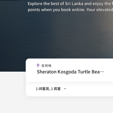
Explore the best of Sri Lanka and enjoy the f
points when you book online. Your elevated
下次想去哪儿？
目的地
.
1 间客房, 1 宾客