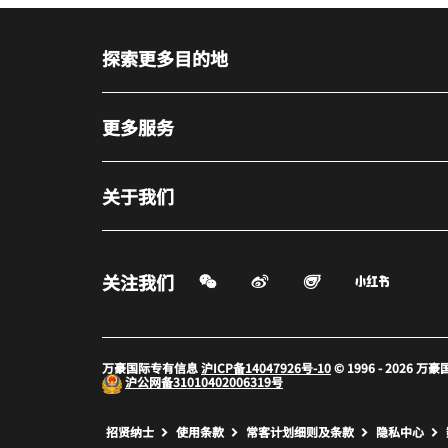
探索更多目的地
更多服务
关于我们
微信扫一扫
微博
飞猪
小红书
关注我们
打开新窗口
打开新窗口
打开新窗
万豪国际专有信息
沪ICP备14047926号-10
© 1996 - 2026
沪公网备
31010402006319号
打开新窗口
打开新窗口
打开新窗
招贤纳士
使用条款
常客计划细则及条款
隐私中心