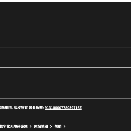
口
 万豪国际集团. 版权所有 营业执照:
91310000778059716E
口
数字化无障碍设施
网站地图
帮助