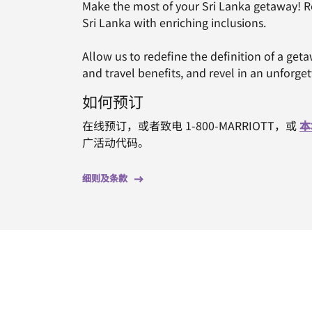
Make the most of your Sri Lanka getaway! Re
Sri Lanka with enriching inclusions.
Allow us to redefine the definition of a get
and travel benefits, and revel in an unforge
如何预订
在线预订，或者致电 1-800-MARRIOTT，或
本
广活动代码。
细则及条款