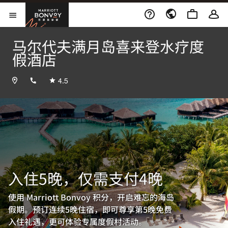
Skip to Content
万豪旅享家
打开菜单
马尔代夫满月岛喜来登水疗度
假酒店
+9606642010
4.5
入住5晚，仅需支付4晚
使用 Marriott Bonvoy 积分，开启难忘的海岛
假期。预订连续5晚住宿，即可尊享第5晚免费
入住礼遇，更可体验专属度假村活动。