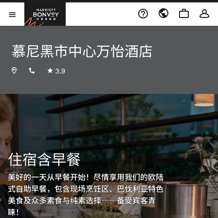
Skip to Content
万豪旅享家
打开菜单
慕尼黑市中心万怡酒店
+498954884880
3.9
住宿含早餐
美好的一天从早餐开始！尽情享用我们的欧陆
式自助早餐，包含现场烹饪区、巴伐利亚特色
美食及众多素食与纯素选择——备受宾客青
睐！