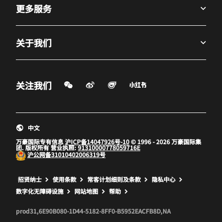
更多服务
关于我们
微信扫一扫
微博
飞猪
小红书
关注我们
打开新窗口
打开新窗口
打开新窗口
中文
万豪国际专有信息
沪ICP备14047926号-10
© 1996 - 2026 万豪国际集
团. 版权所有 营业执照:
91310000778059716E
沪公网备
31010402006319号
打开新窗口
打开新窗口
打开新窗口
招贤纳士
使用条款
常客计划细则及条款
隐私中心
数字化无障碍设施
网站地图
帮助
prod31,6E90B080-1D44-5182-8FF0-B5952EACFB8D,NA