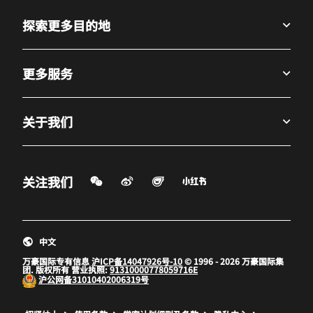
探索更多目的地
更多服务
关于我们
微信扫一扫
微博
飞猪
小红书
关注我们
打开新窗口
打开新窗口
打开新窗口
中文
万豪国际专有信息
沪ICP备14047926号-10
© 1996 - 2026 万豪国际集
团. 版权所有 营业执照:
91310000778059716E
沪公网备
31010402006319号
打开新窗口
打开新窗口
打开新窗口