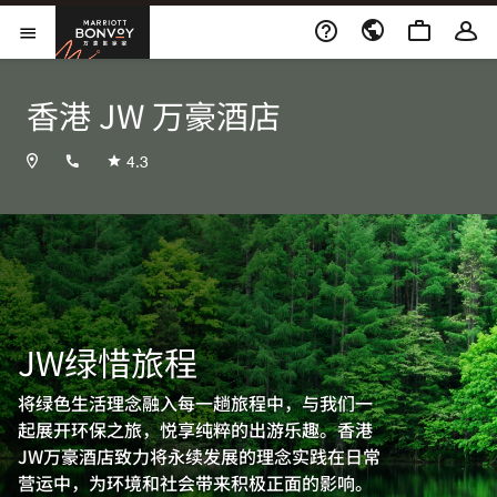
Skip to Content
万豪旅享家
打开菜单
香港 JW 万豪酒店
+85228108366
4.3
JW绿惜旅程
将绿色生活理念融入每一趟旅程中，与我们一
起展开环保之旅，悦享纯粹的出游乐趣。香港
JW万豪酒店致力将永续发展的理念实践在日常
营运中，为环境和社会带来积极正面的影响。