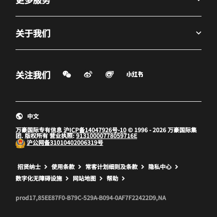
关于我们
微信扫一扫
微博
飞猪
小红书
关注我们
打开新窗口
打开新窗口
打开新窗口
中文
万豪国际专有信息
沪ICP备14047926号-10
© 1996 - 2026 万豪国际集
团. 版权所有 营业执照:
91310000778059716E
沪公网备
31010402006319号
打开新窗口
打开新窗口
打开新窗口
招贤纳士
使用条款
常客计划细则及条款
隐私中心
数字化无障碍设施
网站地图
帮助
prod17,85EE87F0-B79C-529A-B094-0AF7F22422D9,NA