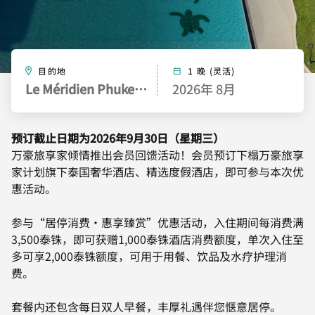
目的地
1 晚 (灵活)
Le Méridien Phuket Beach Resort
2026年 8月
预订截止日期为2026年9月30日（星期三）
万豪旅享家倾情推出会员回馈活动！会员预订下榻万豪旅享
家计划旗下泰国奢华酒店、精选度假酒店，即可参与本次优
惠活动。
参与“居停消费・惠享臻赏”优惠活动，入住期间每消费满
3,500泰铢，即可获赠1,000泰铢酒店消费额度，单次入住至
多可享2,000泰铢额度，可用于用餐、饮品及水疗护理消
费。
套餐内还包含每日双人早餐，丰厚礼遇伴您惬意居停。