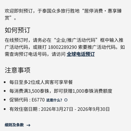
欢迎即刻预订，于泰国众多旅行胜地“居停消费・惠享臻
赏”。
如何预订
在线预订时，请务必在“企业/推广活动代码”框中输入推
广活动代码，或拨打 18002289290 索要推广活动代码。如
需查询预订电话号码，请访问
全球电话预订
注意事项
每日至多2位成人宾客可享早餐
每消费满3,500泰铢，即可获赠1,000泰铢消费额度
促销代码
:
E6770
这是什么
?
有效住宿日期
:
2026年3月27日
-
2026年9月30日
细则及条款