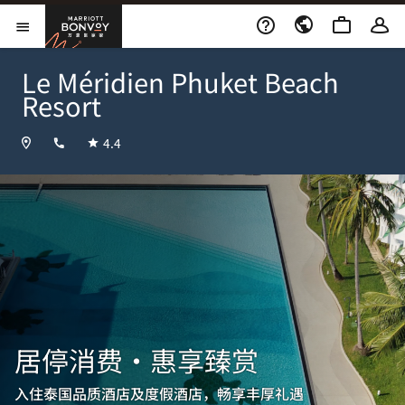
Skip to Content
万豪旅享家
打开菜单
Le Méridien Phuket Beach
Resort
+6676370100
4.4
居停消费・惠享臻赏
入住泰国品质酒店及度假酒店，畅享丰厚礼遇