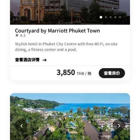
Courtyard by Marriott Phuket Town
4.5
Stylish hotel in Phuket City Centre with free Wi-Fi, on-site
dining, a fitness center and a pool.
查看酒店详情
3,850
查看房价
THB / 晚