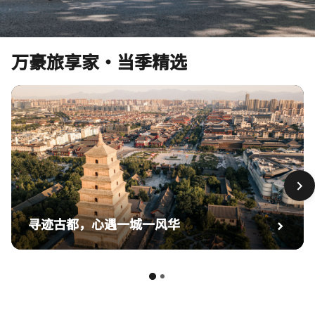
万豪旅享家·当季精选
寻迹古都，心遇一城一风华