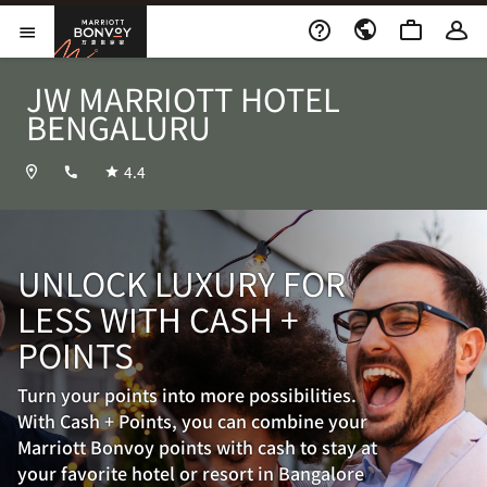
Skip to Content
万豪旅享家
打开菜单
JW MARRIOTT HOTEL
BENGALURU
+918067189999
4.4
UNLOCK LUXURY FOR
LESS WITH CASH +
POINTS
Turn your points into more possibilities.
With Cash + Points, you can combine your
Marriott Bonvoy points with cash to stay at
your favorite hotel or resort in Bangalore