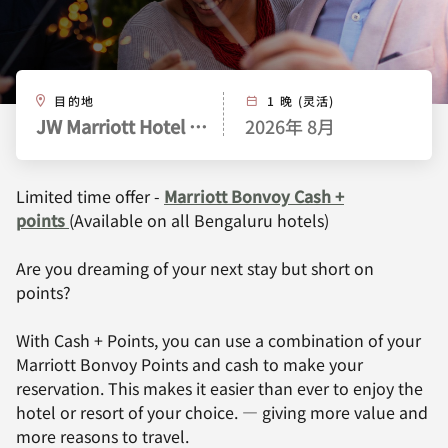
目的地
1 晚 (灵活)
JW Marriott Hotel Bengaluru
2026年 8月
Limited time offer -
Marriott Bonvoy Cash +
points
(Available on all Bengaluru hotels)
Are you dreaming of your next stay but short on
points?
With Cash + Points, you can use a combination of your
Marriott Bonvoy Points and cash to make your
reservation. This makes it easier than ever to enjoy the
hotel or resort of your choice. — giving more value and
more reasons to travel.