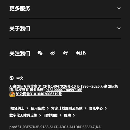
更多服务
关于我们
微信扫一扫
微博
飞猪
小红书
关注我们
打开新窗口
打开新窗口
打开新窗口
中文
万豪国际专有信息
沪ICP备14047926号-10
© 1996 - 2026 万豪国际集
团. 版权所有 营业执照:
91310000778059716E
沪公网备
31010402006319号
打开新窗口
打开新窗口
打开新窗口
招贤纳士
使用条款
常客计划细则及条款
隐私中心
数字化无障碍设施
网站地图
帮助
prod31,03E57D3E-9188-51CD-ADC3-A41DDD536E47,NA